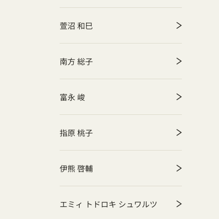
萱沼 和巳
南方 総子
富永 峻
指原 桃子
伊熊 啓輔
エミィ トドロキ シュワルツ