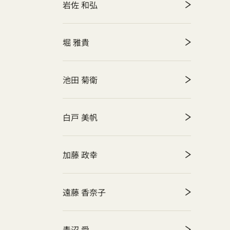
岩佐 和弘
堀 雅貴
池田 菊衛
白戸 美帆
加藤 政幸
遠藤 香奈子
青沼 愛