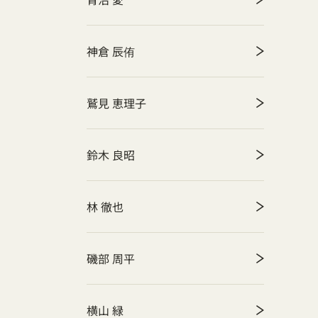
神倉 辰侑
鷲見 恵理子
鈴木 良昭
林 徹也
磯部 周平
横山 緑