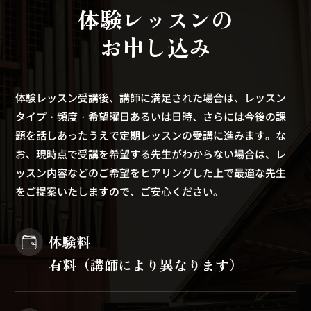
体
験
レ
ッ
ス
ン
の
お
申
し
込
み
体験レッスン受講後、講師に満足された場合は、レッスン
タイプ・頻度・希望曜日あるいは日時、さらには今後の課
題を話しあったうえで定期レッスンの受講に進みます。な
お、現時点で受講を希望する先生がわからない場合は、レ
ッスン内容などのご希望をヒアリングした上で最適な先生
をご提案いたしますので、ご安心ください。
体験料
有料（講師により異なります）