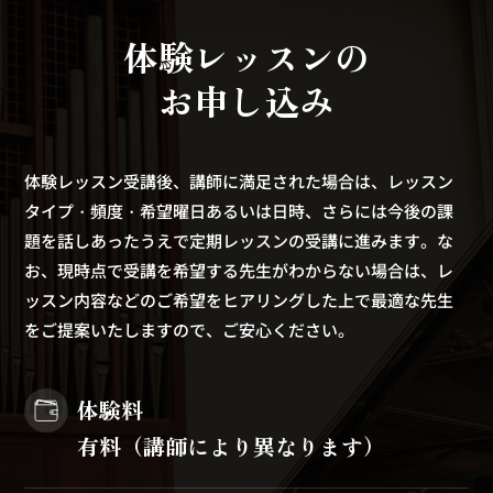
体
験
レ
ッ
ス
ン
の
お
申
し
込
み
体験レッスン受講後、講師に満足された場合は、レッスン
タイプ・頻度・希望曜日あるいは日時、さらには今後の課
題を話しあったうえで定期レッスンの受講に進みます。な
お、現時点で受講を希望する先生がわからない場合は、レ
ッスン内容などのご希望をヒアリングした上で最適な先生
をご提案いたしますので、ご安心ください。
体験料
有料（講師により異なります）