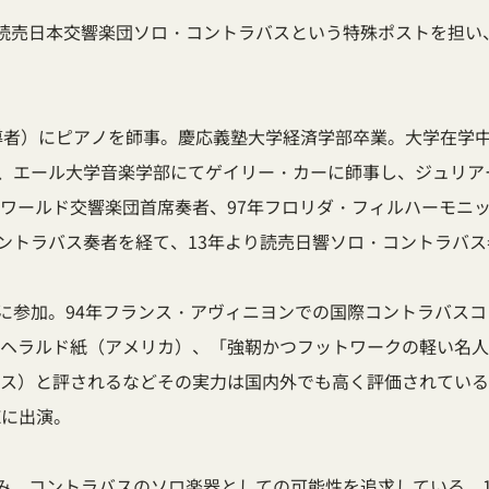
読売日本交響楽団ソロ・コントラバスという特殊ポストを担い
導者）にピアノを師事。慶応義塾大学経済学部卒業。大学在学
米、エール大学音楽学部にてゲイリー・カーに師事し、ジュリ
ューワールド交響楽団首席奏者、97年フロリダ・フィルハーモニ
ントラバス奏者を経て、13年より読売日響ソロ・コントラバス
に参加。94年フランス・アヴィニヨンでの国際コントラバスコ
・ヘラルド紙（アメリカ）、「強靭かつフットワークの軽い名人
ス）と評されるなどその実力は国内外でも高く評価されている。
Eに出演。
み、コントラバスのソロ楽器としての可能性を追求している。1