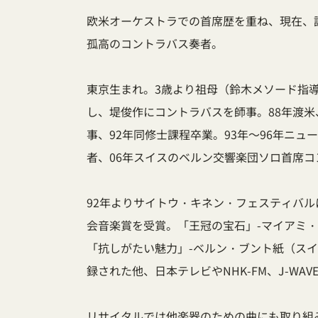
欧米オーケストラでの首席歴を重ね、現在、
孤高のコントラバス奏者。
東京生まれ。3歳より祖母（鈴木メソード指
し、堤俊作にコントラバスを師事。88年渡
事、92年同修士課程卒業。93年～96年ニ
者、06年スイスのベルン交響楽団ソロ首席コ
92年よりサイトウ・キネン・フェスティバル
会音楽賞を受賞。「王冠の宝石」-マイアミ
「抗しがたい魅力」-ベルン・ブント紙（スイ
録された他、日本テレビやNHK-FM、J-WAV
リサイタルでは他楽器のための曲にも取り組