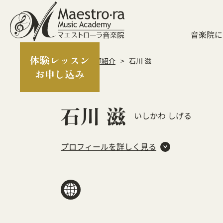
音楽院に
体験レッスン
TOP
講師紹介
石川 滋
お申し込み
石川 滋
いしかわ しげる
プロフィールを詳しく見る